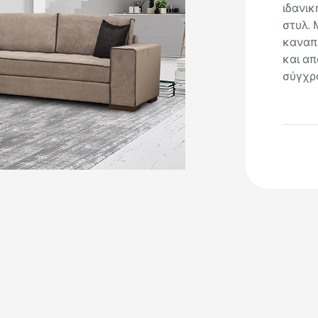
ιδανικ
στυλ. 
καναπ
και απ
σύγχρο